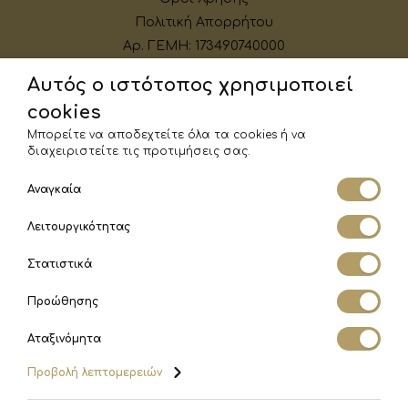
Πολιτική Απορρήτου
Αρ. ΓΕΜΗ: 173490740000
Αυτός ο ιστότοπος χρησιμοποιεί
Σχετικά
cookies
Ποιοι Είμαστε
Μπορείτε να αποδεχτείτε όλα τα cookies ή να
Επικοινωνία
διαχειριστείτε τις προτιμήσεις σας.
Αναγκαία
Λάβετε αποκλειστικές προσφορές και
Λειτουργικότητας
εκπτώσεις
Στατιστικά
Προώθησης
ΕΓΓΡΑΦΗ
Αταξινόμητα
Προβολή λεπτομερειών