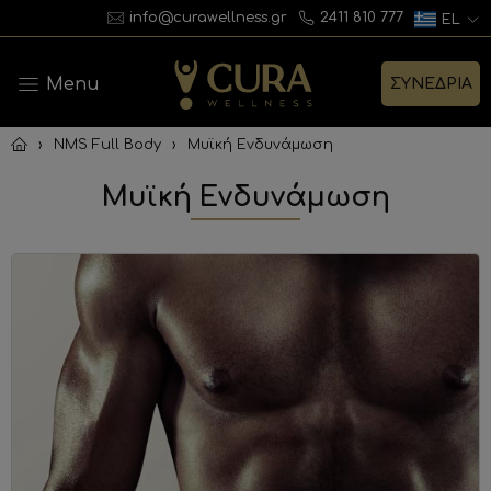
info@curawellness.gr
2411 810 777
EL
Menu
ΣΥΝΕΔΡΙΑ
›
NMS Full Body
›
Μυϊκή Ενδυνάμωση
Μυϊκή Ενδυνάμωση